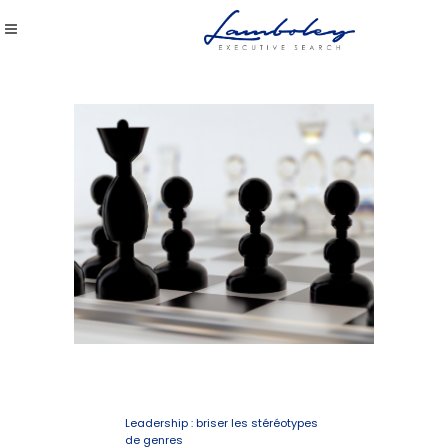
Leadership : briser les stéréotypes
de genres