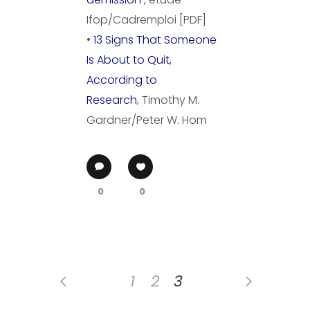
Ifop/Cadremploi [PDF]
•
13 Signs That Someone
Is About to Quit,
According to
Research
, Timothy M.
Gardner/Peter W. Hom
0
0
1
2
3