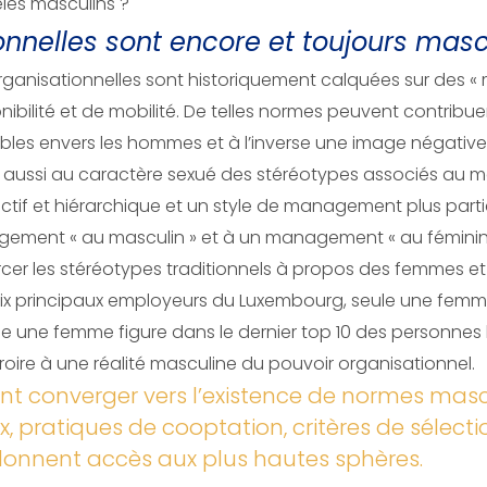
les masculins ?
onnelles sont encore et toujours mas
anisationnelles sont historiquement calquées sur des « m
bilité et de mobilité. De telles normes peuvent contribuer
ables envers les hommes et à l’inverse une image négativ
e aussi au caractère sexué des stéréotypes associés au 
tif et hiérarchique et un style de management plus partic
ent « au masculin » et à un management « au féminin ».
cer les stéréotypes traditionnels à propos des femmes 
ix principaux employeurs du Luxembourg, seule une femme
e une femme figure dans le dernier top 10 des personnes 
oire à une réalité masculine du pouvoir organisationnel.
ent converger vers l’existence de normes masc
, pratiques de cooptation, critères de sélect
donnent accès aux plus hautes sphères.