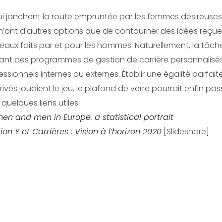
ui jonchent la route empruntée par les femmes désireuse
s n’ont d’autres options que de contourner des idées reçu
eaux faits par et pour les hommes. Naturellement, la tâche 
posant des programmes de gestion de carrière personnali
sionnels internes ou externes. Établir une égalité parfaite
ivés jouaient le jeu, le plafond de verre pourrait enfin pas
quelques liens utiles :
men and men in Europe: a statistical portrait
on Y et Carrières : Vision à l’horizon 2020
[Slideshare]