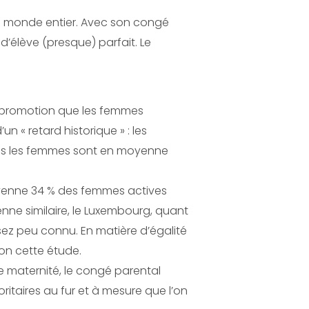
le monde entier. Avec son congé
 d’élève (presque) parfait. Le
 la promotion que les femmes
 « retard historique » : les
is les femmes sont en moyenne
oyenne 34 % des femmes actives
nne similaire, le Luxembourg, quant
sez peu connu. En matière d’égalité
lon cette étude.
de maternité, le congé parental
ritaires au fur et à mesure que l’on