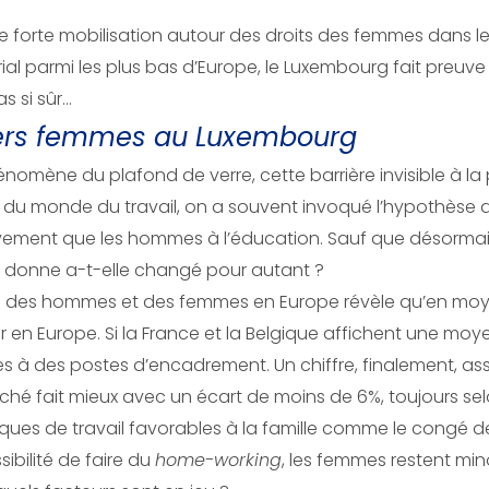
e forte mobilisation autour des droits des femmes dans 
rial parmi les plus bas d’Europe, le Luxembourg fait preuve
as si sûr…
ers femmes au Luxembourg
 phénomène du plafond de verre, cette barrière invisible à
du monde du travail, on a souvent invoqué l’hypothèse d’un
vement que les hommes à l’éducation. Sauf que désorma
 donne a-t-elle changé pour autant ?
 vie des hommes et des femmes en Europe révèle qu’en m
n Europe. Si la France et la Belgique affichent une moye
s à des postes d’encadrement. Un chiffre, finalement, as
uché fait mieux avec un écart de moins de 6%, toujours se
itiques de travail favorables à la famille comme le congé 
sibilité de faire du
home-working
, les femmes restent mino