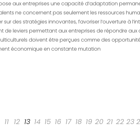
mpose aux entreprises une capacité d’adaptation permanen
es talents ne concernent pas seulement les ressources hum
er sur des stratégies innovantes, favoriser l’ouverture à l
t de leviers permettant aux entreprises de répondre aux déf
 multiculturels doivent être perçues comme des opportunit
ement économique en constante mutation
11
12
13
14
15
16
17
18
19
20
21
22
23