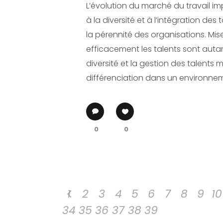
L’évolution du marché du travail i
à la diversité et à l’intégration d
la pérennité des organisations. Mis
efficacement les talents sont autan
diversité et la gestion des talents
différenciation dans un environn
0
0
1
2
3
4
5
6
7
8
9
10
34
35
36
37
38
39