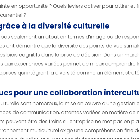
 en opportunité ? Quels leviers activer pour attirer et fid
urrentiel ?
râce à la diversité culturelle
t pas seulement un atout en termes d’image ou de responsab
s ont démontré que la diversité des points de vue stimule 
s biais cognitifs dans la prise de décision. Dans un marché
s aux expériences variées permet de mieux comprendre les
reprises qui intègrent la diversité comme un élément stra
ues pour une collaboration intercult
culturelle sont nombreux, la mise en œuvre d’une gestion e
férences de communication, attentes variées en matière 
ts peuvent être des freins si l’entreprise ne met pas en p
ironnement multiculturel exige une compréhension fine de