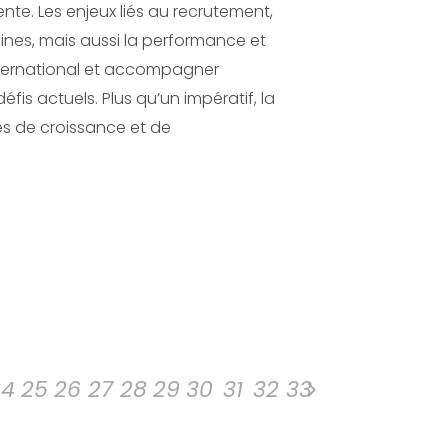
te. Les enjeux liés au recrutement,
aines, mais aussi la performance et
’international et accompagner
is actuels. Plus qu’un impératif, la
és de croissance et de
24
25
26
27
28
29
30
31
32
33