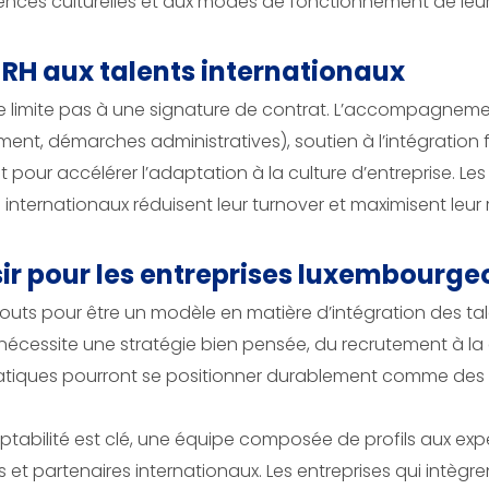
érences culturelles et aux modes de fonctionnement de le
 RH aux talents internationaux
e se limite pas à une signature de contrat. L’accompagnem
ogement, démarches administratives), soutien à l’intégration 
our accélérer l’adaptation à la culture d’entreprise. Les 
s internationaux réduisent leur turnover et maximisent leur
sir pour les entreprises luxembourge
ts pour être un modèle en matière d’intégration des talen
é nécessite une stratégie bien pensée, du recrutement à l
 pratiques pourront se positionner durablement comme des
ptabilité est clé, une équipe composée de profils aux ex
 et partenaires internationaux. Les entreprises qui intèg